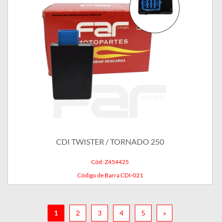
CDI TWISTER / TORNADO 250
Cód: Z454425
Código de Barra CDI-021
1
2
3
4
5
»