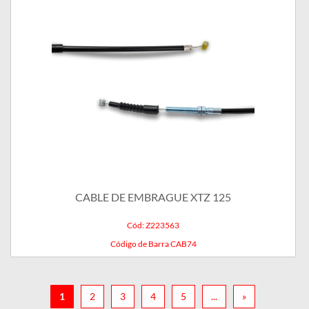
CABLE DE EMBRAGUE XTZ 125
Cód: Z223563
Código de Barra CAB74
1
2
3
4
5
...
»